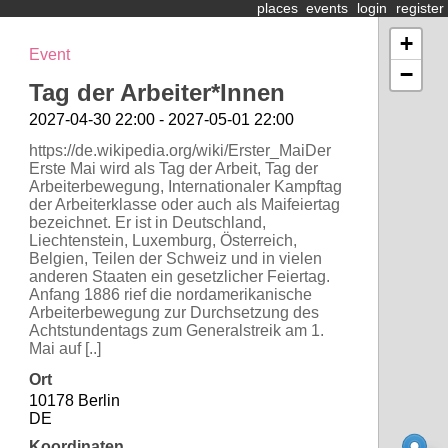
places
events
login
register
+
Event
−
Tag der Arbeiter*Innen
2027-04-30 22:00 - 2027-05-01 22:00
https://de.wikipedia.org/wiki/Erster_MaiDer
Erste Mai wird als Tag der Arbeit, Tag der
Arbeiterbewegung, Internationaler Kampftag
der Arbeiterklasse oder auch als Maifeiertag
bezeichnet. Er ist in Deutschland,
Liechtenstein, Luxemburg, Österreich,
Belgien, Teilen der Schweiz und in vielen
anderen Staaten ein gesetzlicher Feiertag.
Anfang 1886 rief die nordamerikanische
Arbeiterbewegung zur Durchsetzung des
Achtstundentags zum Generalstreik am 1.
Mai auf [..]
Ort
10178 Berlin
DE
Koordinaten