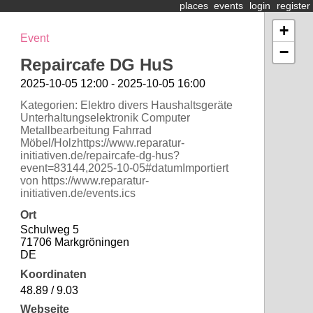
places
events
login
register
+
Event
−
Repaircafe DG HuS
2025-10-05 12:00 - 2025-10-05 16:00
Kategorien: Elektro divers Haushaltsgeräte
Unterhaltungselektronik Computer
Metallbearbeitung Fahrrad
Möbel/Holzhttps://www.reparatur-
initiativen.de/repaircafe-dg-hus?
event=83144,2025-10-05#datumImportiert
von https://www.reparatur-
initiativen.de/events.ics
Ort
Schulweg 5
71706 Markgröningen
DE
Koordinaten
48.89 / 9.03
Webseite